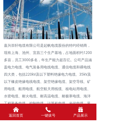
嘉兴崇轩电缆有限公司是起帆电缆股份的特约经销商，
现有上海、池州、宜昌三个生产基地，占地面积约1200
多亩，员工3000多名，年生产能力超百亿。公司产品涵
盖电力电缆、电气装备用电线电缆、通信电缆和裸电线
四大类，包括220kV及以下塑料绝缘电力电缆、35kV及
以下橡皮绝缘电线电缆、架空绝缘电缆、架空导线、矿
用电缆、船用电缆、航空航天用线缆、核电站用电缆、
水密电缆、耐火电缆、耐高温电缆、耐极寒电缆、海洋
工程装备电缆、控制电缆、计算机电缆、光伏电缆、风
낀
끅
끣
电电缆、拖链电缆、机器人电缆、清洁能源汽车电缆、
返回首页
一键拔号
产品展示
预制分支电缆、布电线、射频电缆、网络线等近30个系
列，共计近4000种型号、50000余个规格。公司产品